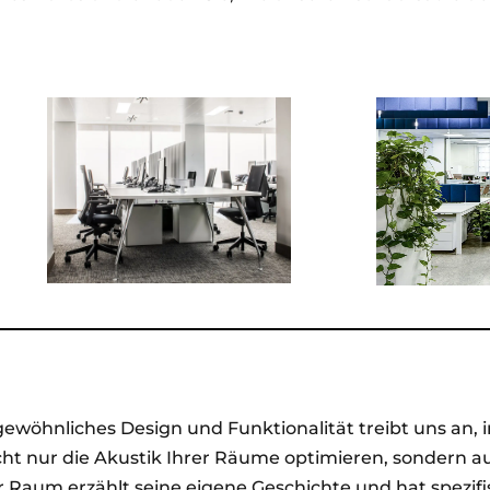
ewöhnliches Design und Funktionalität treibt uns an, i
cht nur die Akustik Ihrer Räume optimieren, sondern au
r Raum erzählt seine eigene Geschichte und hat spezifi