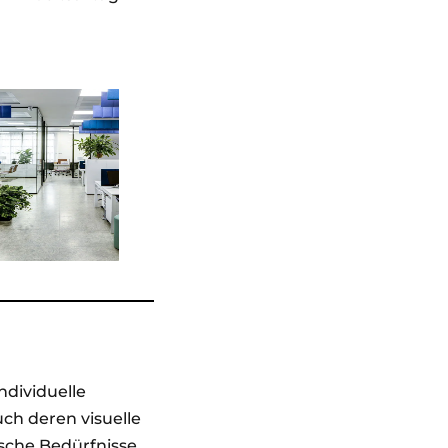
ndividuelle
ch deren visuelle
sche Bedürfnisse.