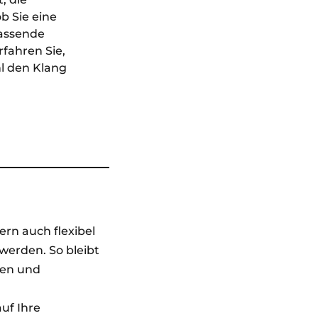
b Sie eine
passende
fahren Sie,
l den Klang
rn auch flexibel
erden. So bleibt
gen und
uf Ihre