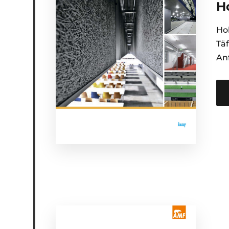
H
Ho
Täf
An