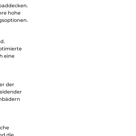
nbaddecken.
ihre hohe
gsoptionen.
d.
ptimierte
h eine
er der
heidender
enbädern
sche
nd die