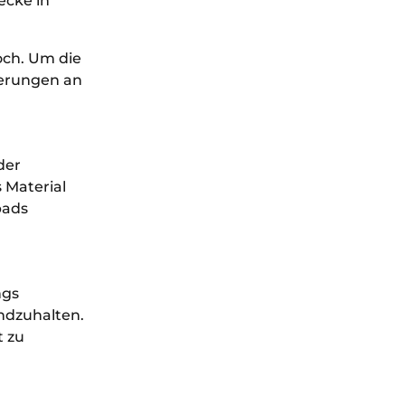
ecke in
och. Um die
derungen an
der
 Material
bads
ngs
andzuhalten.
t zu