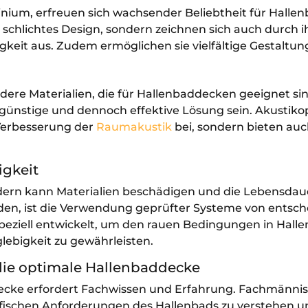
nium, erfreuen sich wachsender Beliebtheit für Halle
 schlichtes Design, sondern zeichnen sich auch durch 
keit aus. Zudem ermöglichen sie vielfältige Gestaltun
dere Materialien, die für Hallenbaddecken geeignet sin
günstige und dennoch effektive Lösung sein. Akustiko
Verbesserung der
Raumakustik
bei, sondern bieten auc
igkeit
ädern kann Materialien beschädigen und die Lebensdau
den, ist die Verwendung geprüfter Systeme von entsc
eziell entwickelt, um den rauen Bedingungen in Hall
lebigkeit zu gewährleisten.
die optimale Hallenbaddecke
decke erfordert Fachwissen und Erfahrung. Fachmänni
zifischen Anforderungen des Hallenbads zu verstehen u