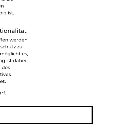
en
g ist,
ionalität
offen werden
sschutz zu
rmöglicht es,
g ist dabei
n des
tives
et.
rf.